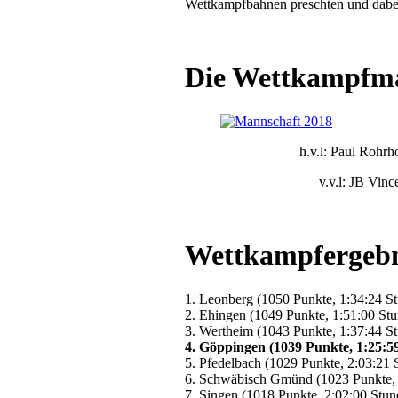
Wettkampfbahnen preschten und dabe
Die Wettkampfma
h.v.l: Paul Rohrh
v.v.l: JB Vin
Wettkampfergebn
1. Leonberg (1050 Punkte, 1:34:24 S
2. Ehingen (1049 Punkte, 1:51:00 St
3. Wertheim (1043 Punkte, 1:37:44 S
4. Göppingen (1039 Punkte, 1:25:5
5. Pfedelbach (1029 Punkte, 2:03:21 
6. Schwäbisch Gmünd (1023 Punkte, 
7. Singen (1018 Punkte, 2:02:00 Stun