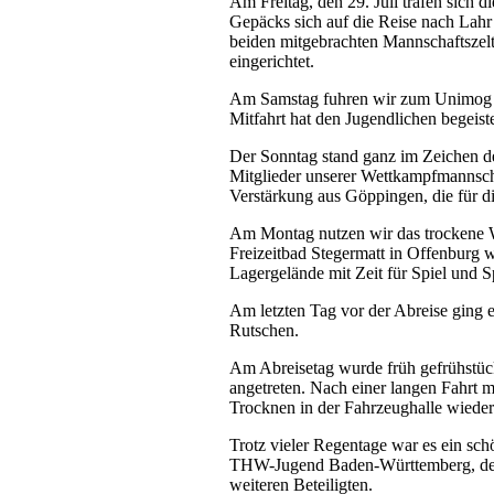
Am Freitag, den 29. Juli trafen sich
Gepäcks sich auf die Reise nach Lah
beiden mitgebrachten Mannschaftszelt
eingerichtet.
Am Samstag fuhren wir zum Unimog
Mitfahrt hat den Jugendlichen begeiste
Der Sonntag stand ganz im Zeichen 
Mitglieder unserer Wettkampfmannsch
Verstärkung aus Göppingen, die für di
Am Montag nutzen wir das trockene W
Freizeitbad Stegermatt in Offenburg 
Lagergelände mit Zeit für Spiel und 
Am letzten Tag vor der Abreise ging 
Rutschen.
Am Abreisetag wurde früh gefrühstück
angetreten. Nach einer langen Fahrt m
Trocknen in der Fahrzeughalle wieder 
Trotz vieler Regentage war es ein sch
THW-Jugend Baden-Württemberg, dem
weiteren Beteiligten.