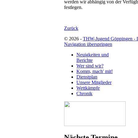
werden wir abhängig von der Verfüg
festlegen.
Zurück
© 2026 -
THW-Jugend Göppingen - 
Navigation überspringen
Neuigkeiten und
Berichte
Wer sind wir?
Komm, mach' mit!
Dienstplan
Unsere Mitglieder
Wettkämpfe
Chronik
Nächste Termine