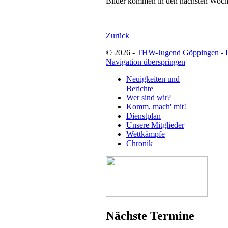
Bilder kommen in den nächsten Woch
Zurück
© 2026 -
THW-Jugend Göppingen - 
Navigation überspringen
Neuigkeiten und
Berichte
Wer sind wir?
Komm, mach' mit!
Dienstplan
Unsere Mitglieder
Wettkämpfe
Chronik
Nächste Termine