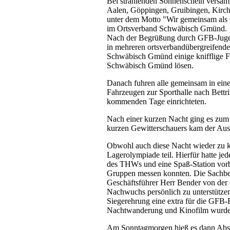
Bei strahlenden Sonnenschein versam
Aalen, Göppingen, Gruibingen, Kirc
unter dem Motto "Wir gemeinsam al
im Ortsverband Schwäbisch Gmünd.
Nach der Begrüßung durch GFB-Jugend
in mehreren ortsverbandübergreifende
Schwäbisch Gmünd einige knifflige F
Schwäbisch Gmünd lösen.
Danach fuhren alle gemeinsam in ein
Fahrzeugen zur Sporthalle nach Bettr
kommenden Tage einrichteten.
Nach einer kurzen Nacht ging es zum 
kurzen Gewitterschauers kam der Ausf
Obwohl auch diese Nacht wieder zu ku
Lagerolympiade teil. Hierfür hatte j
des THWs und eine Spaß-Station vorb
Gruppen messen konnten. Die Sachbe
Geschäftsführer Herr Bender von der 
Nachwuchs persönlich zu unterstützen
Siegerehrung eine extra für die GFB-Fr
Nachtwanderung und Kinofilm wurde 
Am Sonntagmorgen hieß es dann Abs