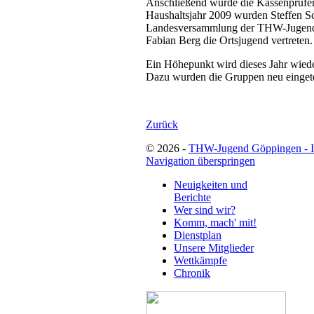
Anschließend wurde die Kassenprüfer 
Haushaltsjahr 2009 wurden Steffen Sc
Landesversammlung der THW-Jugend 
Fabian Berg die Ortsjugend vertreten.
Ein Höhepunkt wird dieses Jahr wiede
Dazu wurden die Gruppen neu eingete
Zurück
© 2026 -
THW-Jugend Göppingen - 
Navigation überspringen
Neuigkeiten und
Berichte
Wer sind wir?
Komm, mach' mit!
Dienstplan
Unsere Mitglieder
Wettkämpfe
Chronik